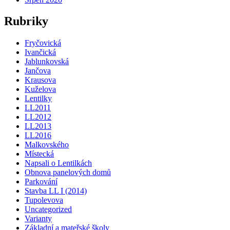
Rubriky
Fryčovická
Ivančická
Jablunkovská
Jančova
Krausova
Kuželova
Lentilky
LL2011
LL2012
LL2013
LL2016
Malkovského
Místecká
Napsali o Lentilkách
Obnova panelových domů
Parkování
Stavba LL I (2014)
Tupolevova
Uncategorized
Varianty
Základní a mateřské školy