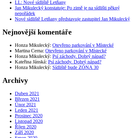
LL: Nové sídliště Letňany
Jan Mikulecký konstatuje: Po zimě je na sídlišti pěkný
nepořádek
Nové sídliště Letňany představuje zastupitel Jan Mikulecký
Nejnovější komentáře
Honza Mikulecký
:
Otevřeno parkování v Místecké
Martina Cerna
:
Otevřeno parkování v Místecké
Honza Mikulecký
:
Psí záchody. Dobrý nápad?
Kateřina Jánská
:
Psí záchody. Dobrý nápad?
Honza Mikulecký
:
Sídliště bude ZÓNA 30
Archivy
Duben 2021
Březen 2021
Únor 2021
Leden 2021
Prosinec 2020
Listopad 2020
Říjen 2020
Září 2020
Srpen 2020