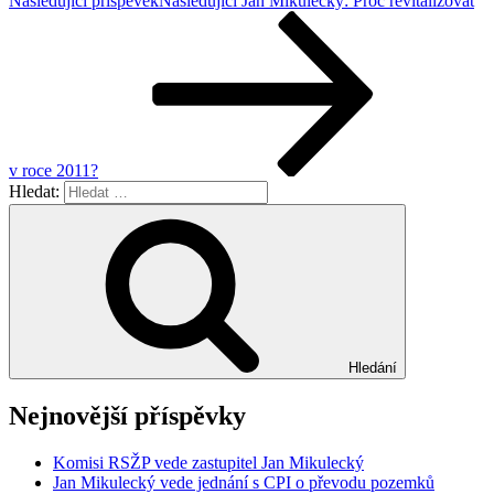
Následující příspěvek
Následující
Jan Mikulecký: Proč revitalizovat
v roce 2011?
Hledat:
Hledání
Nejnovější příspěvky
Komisi RSŽP vede zastupitel Jan Mikulecký
Jan Mikulecký vede jednání s CPI o převodu pozemků