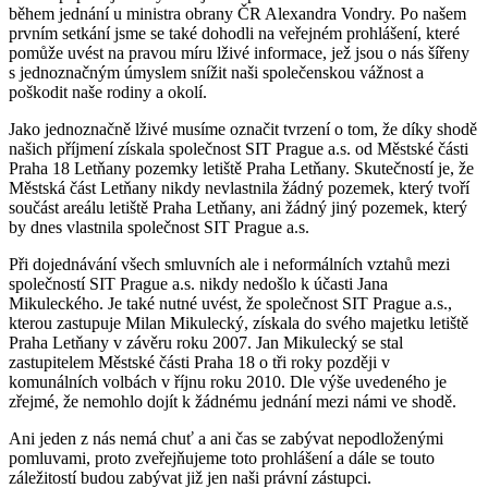
během jednání u ministra obrany ČR Alexandra Vondry. Po našem
prvním setkání jsme se také dohodli na veřejném prohlášení, které
pomůže uvést na pravou míru lživé informace, jež jsou o nás šířeny
s jednoznačným úmyslem snížit naši společenskou vážnost a
poškodit naše rodiny a okolí.
Jako jednoznačně lživé musíme označit tvrzení o tom, že díky shodě
našich příjmení získala společnost SIT Prague a.s. od Městské části
Praha 18 Letňany pozemky letiště Praha Letňany. Skutečností je, že
Městská část Letňany nikdy nevlastnila žádný pozemek, který tvoří
součást areálu letiště Praha Letňany, ani žádný jiný pozemek, který
by dnes vlastnila společnost SIT Prague a.s.
Při dojednávání všech smluvních ale i neformálních vztahů mezi
společností SIT Prague a.s. nikdy nedošlo k účasti Jana
Mikuleckého. Je také nutné uvést, že společnost SIT Prague a.s.,
kterou zastupuje Milan Mikulecký, získala do svého majetku letiště
Praha Letňany v závěru roku 2007. Jan Mikulecký se stal
zastupitelem Městské části Praha 18 o tři roky později v
komunálních volbách v říjnu roku 2010. Dle výše uvedeného je
zřejmé, že nemohlo dojít k žádnému jednání mezi námi ve shodě.
Ani jeden z nás nemá chuť a ani čas se zabývat nepodloženými
pomluvami, proto zveřejňujeme toto prohlášení a dále se touto
záležitostí budou zabývat již jen naši právní zástupci.