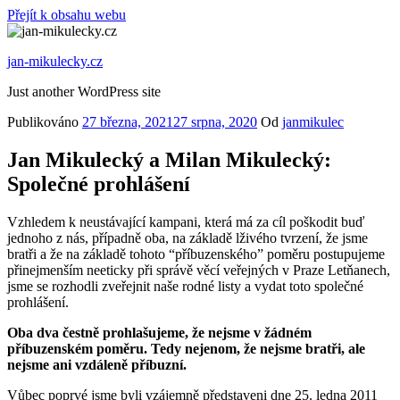
Přejít k obsahu webu
jan-mikulecky.cz
Just another WordPress site
Publikováno
27 března, 2021
27 srpna, 2020
Od
janmikulec
Jan Mikulecký a Milan Mikulecký:
Společné prohlášení
Vzhledem k neustávající kampani, která má za cíl poškodit buď
jednoho z nás, případně oba, na základě lživého tvrzení, že jsme
bratři a že na základě tohoto “příbuzenského” poměru postupujeme
přinejmenším neeticky při správě věcí veřejných v Praze Letňanech,
jsme se rozhodli zveřejnit naše rodné listy a vydat toto společné
prohlášení.
Oba dva čestně prohlašujeme, že nejsme v žádném
příbuzenském poměru. Tedy nejenom, že nejsme bratři, ale
nejsme ani vzdáleně příbuzní.
Vůbec poprvé jsme byli vzájemně představeni dne 25. ledna 2011